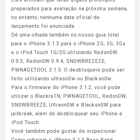
preparados para avaliação na próxima semana,
no entanto, nenhuma data oficial de
lançamento foi anunciada.
Dê uma olhada também no nosso guia total
para o iPhone 3.1.3 para o iPhone 2G, 3G, 3Gs
e o iPod Touch 1G/2G utilizando Redsn0W
0.9.3, Redsn0W 0.9.4, SN0WBREZEZE,
PWNAGETOOL 3.1.5. O desbloqueio pode ser
feito utilizando ultrasn0w ou Blacksn0w.
Para o firmware do iPhone 3.1.2, você pode
utilizar o Blackra1N, PWNAGETOOL, Redsn0W,
SN0WBREEZE, Ultrasn0W e Blacksn0W para
jailbreak, além de desbloquear seu iPhone e
iPod Touch.
Você também pode gostar de inspecionar:
Como rebaixar o iPhone 3.1.3 Base Band