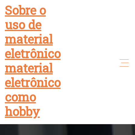
Skip
Sobre o
to
uso de
content
material
eletrônico
material
eletrônico
como
hobby