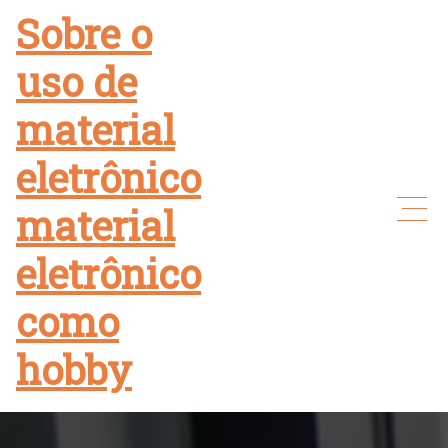
Skip
Sobre o
to
uso de
content
material
eletrônico
material
eletrônico
como
hobby