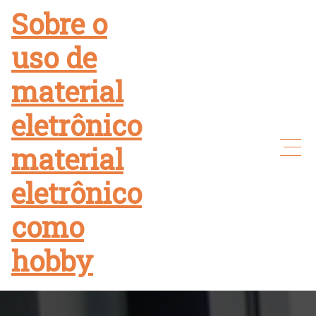
Skip
Sobre o
to
uso de
content
material
eletrônico
material
eletrônico
como
hobby